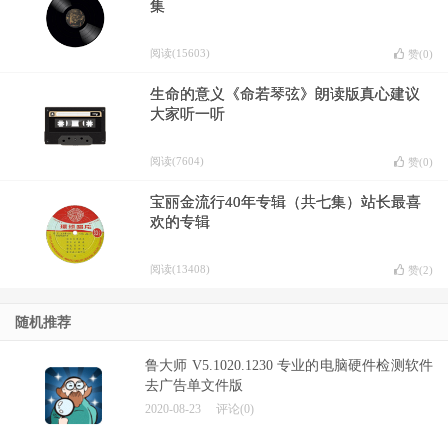
集
阅读(15603)
赞(
0
)
生命的意义《命若琴弦》朗读版真心建议
大家听一听
阅读(7604)
赞(
0
)
宝丽金流行40年专辑（共七集）站长最喜
欢的专辑
阅读(13408)
赞(
2
)
随机推荐
鲁大师 V5.1020.1230 专业的电脑硬件检测软件
去广告单文件版
2020-08-23
评论(0)