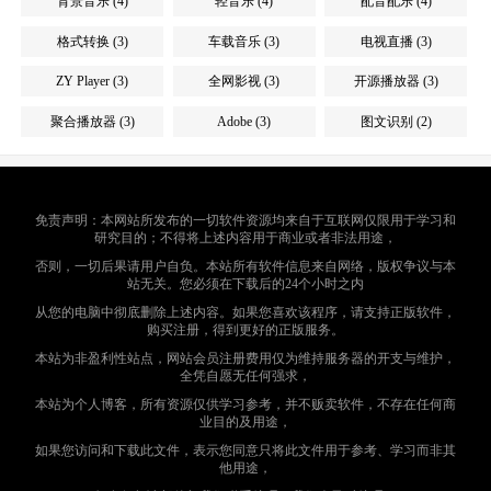
背景音乐 (4)
轻音乐 (4)
配音配乐 (4)
格式转换 (3)
车载音乐 (3)
电视直播 (3)
ZY Player (3)
全网影视 (3)
开源播放器 (3)
聚合播放器 (3)
Adobe (3)
图文识别 (2)
免责声明：本网站所发布的一切软件资源均来自于互联网仅限用于学习和
研究目的；不得将上述内容用于商业或者非法用途，
否则，一切后果请用户自负。本站所有软件信息来自网络，版权争议与本
站无关。您必须在下载后的24个小时之内
从您的电脑中彻底删除上述内容。如果您喜欢该程序，请支持正版软件，
购买注册，得到更好的正版服务。
本站为非盈利性站点，网站会员注册费用仅为维持服务器的开支与维护，
全凭自愿无任何强求，
本站为个人博客，所有资源仅供学习参考，并不贩卖软件，不存在任何商
业目的及用途，
如果您访问和下载此文件，表示您同意只将此文件用于参考、学习而非其
他用途，