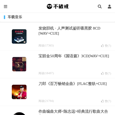
车载音乐
发烧胆机 · 人声测试鉴听碟黑胶 8CD
[WAV+CUE]
阅读(17365)
赞(
7
)
宝丽金50周年《国语篇》3CD[WAV+CUE]
阅读(18497)
赞(
7
)
刀郎《百万畅销金曲》[FLAC整轨+CUE]
阅读(21794)
赞(
7
)
作曲编曲大师<陈志远>经典流行歌曲大合