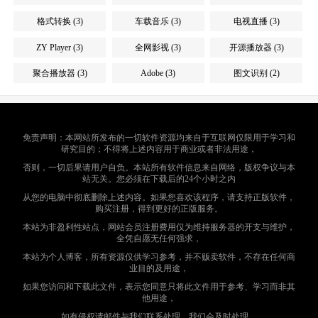
格式转换 (3)
车载音乐 (3)
电视直播 (3)
ZY Player (3)
全网影视 (3)
开源播放器 (3)
聚合播放器 (3)
Adobe (3)
图文识别 (2)
免责声明：本网站所发布的一切软件资源均来自于互联网仅限用于学习和
研究目的；不得将上述内容用于商业或者非法用途，
否则，一切后果请用户自负。本站所有软件信息来自网络，版权争议与本
站无关。您必须在下载后的24个小时之内
从您的电脑中彻底删除上述内容。如果您喜欢该程序，请支持正版软件，
购买注册，得到更好的正版服务。
本站为非盈利性站点，网站会员注册费用仅为维持服务器的开支与维护，
全凭自愿无任何强求，
本站为个人博客，所有资源仅供学习参考，并不贩卖软件，不存在任何商
业目的及用途，
如果您访问和下载此文件，表示您同意只将此文件用于参考、学习而非其
他用途，
如有侵权请邮件与我们联系处理，我们会及时处理。