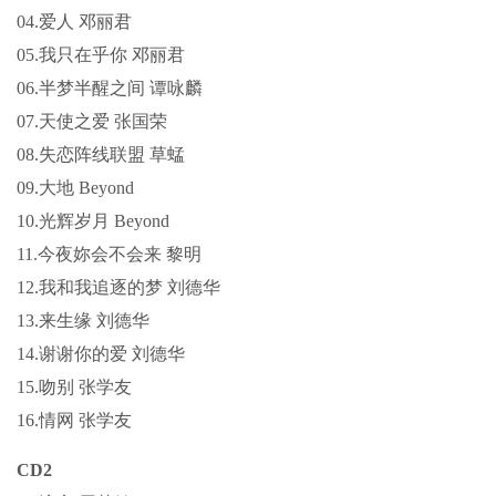
04.爱人 邓丽君
05.我只在乎你 邓丽君
06.半梦半醒之间 谭咏麟
07.天使之爱 张国荣
08.失恋阵线联盟 草蜢
09.大地 Beyond
10.光辉岁月 Beyond
11.今夜妳会不会来 黎明
12.我和我追逐的梦 刘德华
13.来生缘 刘德华
14.谢谢你的爱 刘德华
15.吻别 张学友
16.情网 张学友
CD2