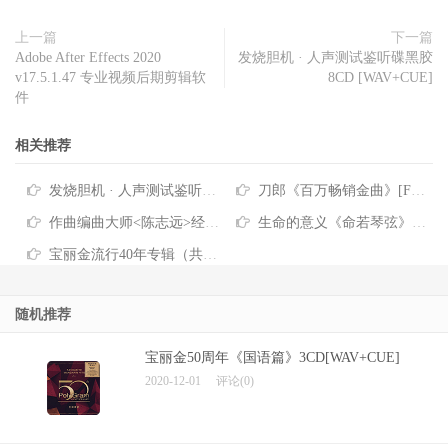
上一篇
下一篇
Adobe After Effects 2020
发烧胆机 · 人声测试鉴听碟黑胶
v17.5.1.47 专业视频后期剪辑软
8CD [WAV+CUE]
件
相关推荐
发烧胆机 · 人声测试鉴听碟黑胶 8CD [WAV+CUE]
刀郎《百万畅销金曲》[FLAC整轨+CUE]
作曲编曲大师<陈志远>经典流行歌曲大合集
生命的意义《命若琴弦》朗读版真心建议大家听一听
宝丽金流行40年专辑（共七集）站长最喜欢的专辑
随机推荐
宝丽金50周年《国语篇》3CD[WAV+CUE]
2020-12-01
评论(0)