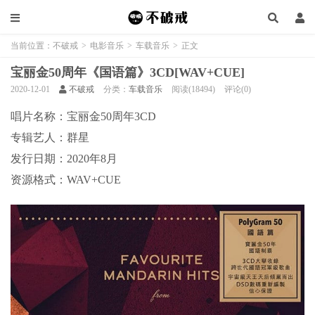
当前位置：
不破戒
>
电影音乐
>
车载音乐
>
正文
宝丽金50周年《国语篇》3CD[WAV+CUE]
2020-12-01
不破戒
分类：
车载音乐
阅读(18494)
评论(0)
唱片名称：宝丽金50周年3CD
专辑艺人：群星
发行日期：2020年8月
资源格式：WAV+CUE