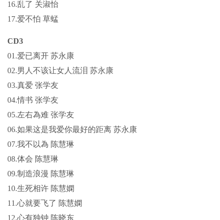
16.乱了 关淑怡
17.爱不怕 草蜢
CD3
01.爱已离开 苏永康
02.男人不该让女人流泪 苏永康
03.真爱 张学友
04.情书 张学友
05.左右為难 张学友
06.如果这是我爱你最好的距离 苏永康
07.我不以為 陈慧琳
08.体会 陈慧琳
09.制造浪漫 陈慧琳
10.生死相许 陈慧嫻
11.心就要飞了 陈慧嫻
12.心有独钟 陈晓东