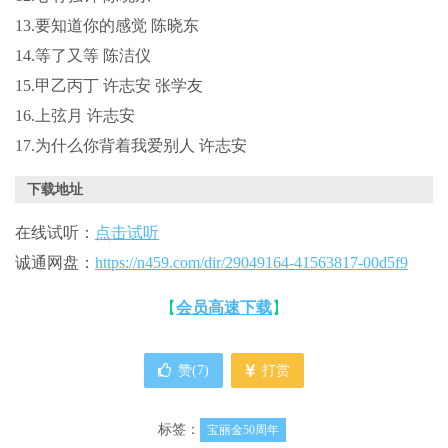
13.要知道你的感觉 陈晓东
14.等了又等 陈洁仪
15.甲乙丙丁 许志安 张学友
16.上弦月 许志安
17.为什么你背着我爱别人 许志安
下载地址
在线试听：
点击试听
诚通网盘：
https://n459.com/dir/29049164-41563817-00d5f9
【
会员高速下载
】
赞(
7
)
打赏
标签：
宝丽金50周年