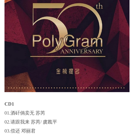
CD1
01.酒矸倘卖无 苏芮
02.请跟我来 苏芮/ 虞戡平
03.偿还 邓丽君