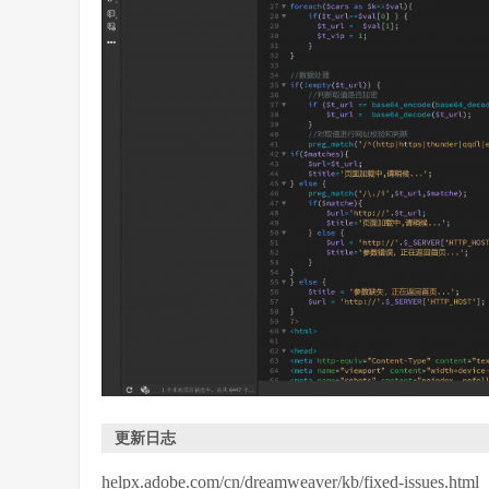
更新日志
helpx.adobe.com/cn/dreamweaver/kb/fixed-issues.html