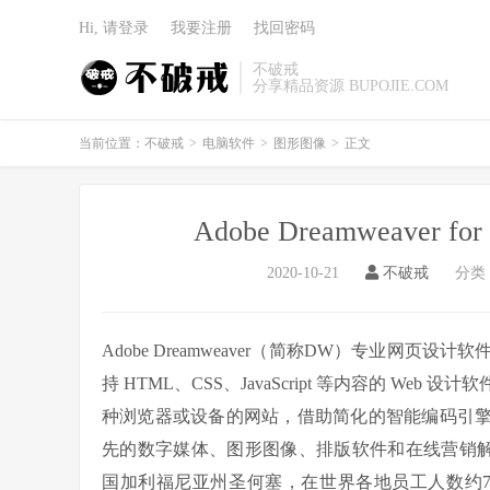
Hi, 请登录
我要注册
找回密码
不破戒
分享精品资源 BUPOJIE.COM
当前位置：
不破戒
>
电脑软件
>
图形图像
>
正文
Adobe Dreamweaver fo
2020-10-21
不破戒
分类
Adobe Dreamweaver（简称DW）专业网
持 HTML、CSS、JavaScript 等内容的 
种浏览器或设备的网站，借助简化的智能编码引擎，
先的数字媒体、图形图像、排版软件和在线营销解
国加利福尼亚州圣何塞，在世界各地员工人数约7