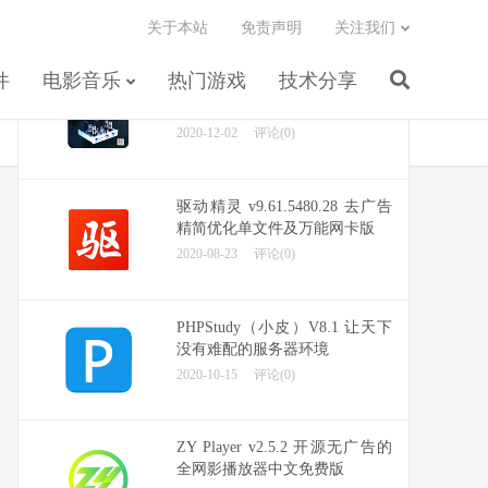
关于本站
免责声明
关注我们
随机推荐
件
电影音乐
热门游戏
技术分享
发烧胆机 · 人声测试鉴听碟黑胶
8CD [WAV+CUE]
2020-12-02
评论(0)
驱动精灵 v9.61.5480.28 去广告
精简优化单文件及万能网卡版
2020-08-23
评论(0)
PHPStudy（小皮）V8.1 让天下
没有难配的服务器环境
2020-10-15
评论(0)
ZY Player v2.5.2 开源无广告的
全网影播放器中文免费版