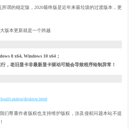
再无所谓的稳定版，2020最终版是近年来最垃圾的过渡版本，更
个大版本更新就是一个跨越
dows 8 x64, Windows 10 x64；
本上运行，老旧显卡非最新显卡驱动可能会导致程序绘制异常！
loud/catalog/desktop.html
知、我们尊重作者版权也支持维护版权，涉及侵权问题本站不提
！