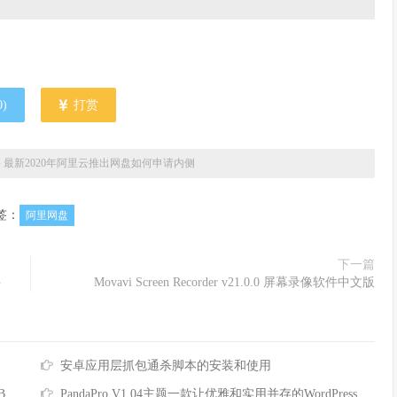
0
)
打赏
»
最新2020年阿里云推出网盘如何申请内侧
签：
阿里网盘
下一篇
件
Movavi Screen Recorder v21.0.0 屏幕录像软件中文版
安卓应用层抓包通杀脚本的安装和使用
B
PandaPro V1.04主题一款让优雅和实用并存的WordPress主题