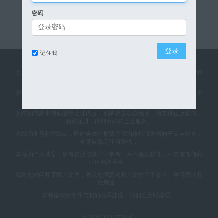
密码
记住我
免责声明：本网站所发布的一切软件资源均来自于互联网仅限用于学习和
研究目的；不得将上述内容用于商业或者非法用途，
否则，一切后果请用户自负。本站所有软件信息来自网络，版权争议与本
站无关。您必须在下载后的24个小时之内
从您的电脑中彻底删除上述内容。如果您喜欢该程序，请支持正版软件，
购买注册，得到更好的正版服务。
本站为非盈利性站点，网站会员注册费用仅为维持服务器的开支与维护，
全凭自愿无任何强求，
本站为个人博客，所有资源仅供学习参考，并不贩卖软件，不存在任何商
业目的及用途，
如果您访问和下载此文件，表示您同意只将此文件用于参考、学习而非其
他用途，
如有侵权请邮件与我们联系处理，我们会及时处理。
© 2020-2026
不破戒