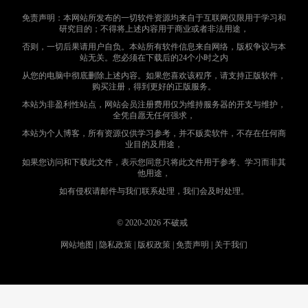
免责声明：本网站所发布的一切软件资源均来自于互联网仅限用于学习和
研究目的；不得将上述内容用于商业或者非法用途，
否则，一切后果请用户自负。本站所有软件信息来自网络，版权争议与本
站无关。您必须在下载后的24个小时之内
从您的电脑中彻底删除上述内容。如果您喜欢该程序，请支持正版软件，
购买注册，得到更好的正版服务。
本站为非盈利性站点，网站会员注册费用仅为维持服务器的开支与维护，
全凭自愿无任何强求，
本站为个人博客，所有资源仅供学习参考，并不贩卖软件，不存在任何商
业目的及用途，
如果您访问和下载此文件，表示您同意只将此文件用于参考、学习而非其
他用途，
如有侵权请邮件与我们联系处理，我们会及时处理。
© 2020-2026
不破戒
网站地图
|
隐私政策
|
版权政策
|
免责声明
|
关于我们